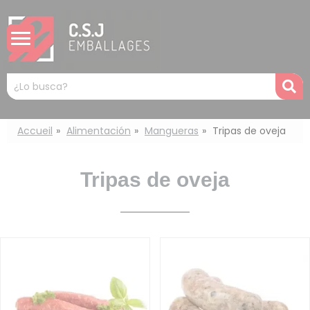
Panel de gestión de cookies
Mots
R
clés
:
Accueil
Alimentación
Mangueras
Tripas de oveja
Tripas de oveja