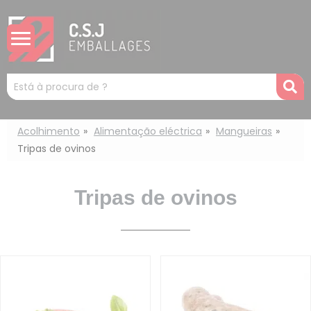
Painel de Gerenciamento de Cookies
Mots
R
clés
:
Acolhimento
Alimentação eléctrica
Mangueiras
Tripas de ovinos
Tripas de ovinos