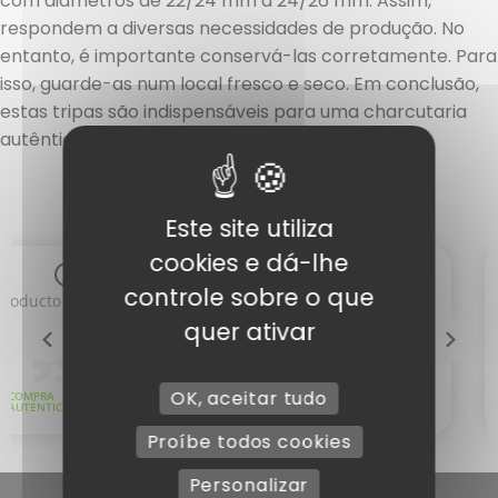
com diâmetros de 22/24 mm a 24/26 mm. Assim,
respondem a diversas necessidades de produção. No
entanto, é importante conservá-las corretamente. Para
isso, guarde-as num local fresco e seco. Em conclusão,
estas tripas são indispensáveis para uma charcutaria
autêntica e de qualidade.
Este site utiliza
cookies e dá-lhe
controle sobre o que
quer ativar
OK, aceitar tudo
Proíbe todos cookies
Personalizar