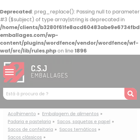
Painel de Gerenciamento de Cookies
Deprecated
: preg_replace(): Passing null to parameter
#3 ($subject) of type array|string is deprecated in
/home/clients/b3280f61fe8acd60483abe9e6734fbdb
emballages.com/wp-
content/plugins/wordfence/vendor/wordfence/wf-
waf/src/lib/rules.php
on line
1896
Mots
R
clés
:
Acolhimento
Embalagem de alimentos
Padaria e pastelaria
Sacos, saquetas e papel
Sacos de confeitaria
Sacos temáticos
Sacos clássicos