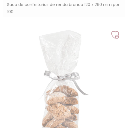
Saco de confeitarias de renda branca 120 x 260 mm por
100
Adic
à
min
lista