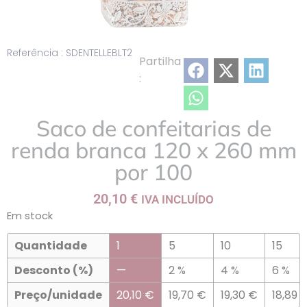
Referência : SDENTELLEBLT2
Partilha
:
Saco de confeitarias de
renda branca 120 x 260 mm
por 100
20,10
€
IVA INCLUÍDO
Em stock
Quantidade
1
5
10
15
Desconto (%)
—
2 %
4 %
6 %
Preço/unidade
20,10
€
19,70
€
19,30
€
18,89