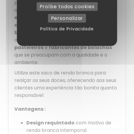
promover as suas criações, está também a
Proíbe todos cookies
afirmar o seu compromisso com uma
embalagem sustentável
e
amiga do
Personalizar
ambiente
. É ideal para os
fabricantes de
Política de Privacidade
bolachas
,
chocolateiros
,
pasteleiros
,
açucareiros e
torrões
, bem como para os
pasteleiros
e
fabricantes de bolachas
que se preocupam com a qualidade e o
ambiente.
Utilize este saco de renda branca para
realçar os seus doces, oferecendo aos seus
clientes uma experiência tão bonita quanto
responsável.
Vantagens :
Design requintado
com motivo de
renda branca intemporal.