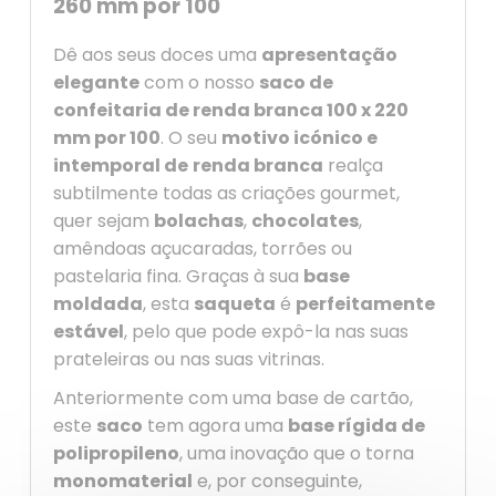
260 mm por 100
Dê aos seus doces uma
apresentação
elegante
com o nosso
saco de
confeitaria de renda branca 100 x 220
mm por 100
. O seu
motivo icónico e
intemporal de
renda branca
realça
subtilmente todas as criações gourmet,
quer sejam
bolachas
,
chocolates
,
amêndoas açucaradas, torrões ou
pastelaria fina. Graças à sua
base
moldada
, esta
saqueta
é
perfeitamente
estável
, pelo que pode expô-la nas suas
prateleiras ou nas suas vitrinas.
Anteriormente com uma base de cartão,
este
saco
tem agora uma
base rígida de
polipropileno
, uma inovação que o torna
monomaterial
e, por conseguinte,