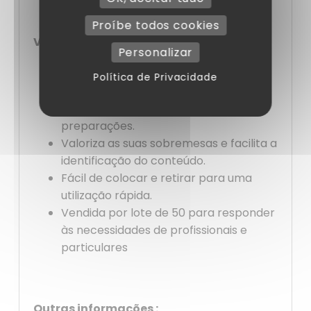
Proíbe todos cookies
Vantagens :
Personalizar
Evita fugas e protege as sobremesas
Política de Privacidade
de impurezas.
Mantém a frescura e qualidade das
preparações.
Valoriza as suas sobremesas e facilita a
identificação do conteúdo.
Fácil de colocar e retirar para uma
utilização rápida.
Vendida por lote de 50 para responder
às necessidades de profissionais e
particulares
Outras informações :