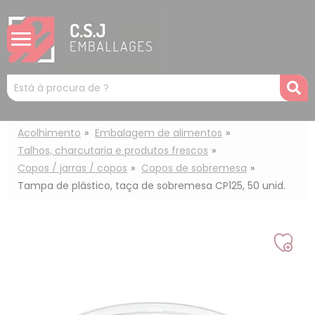
Painel de Gerenciamento de Cookies
Mots
R
clés
:
Acolhimento
Embalagem de alimentos
Talhos, charcutaria e produtos frescos
Copos / jarras / copos
Copos de sobremesa
Tampa de plástico, taça de sobremesa CP125, 50 unid.
Adic
à
min
lista