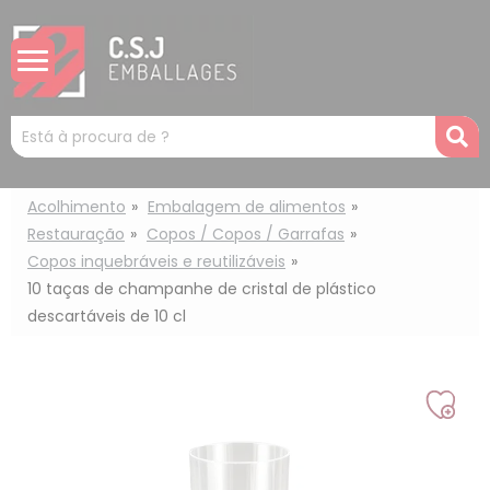
Painel de Gerenciamento de Cookies
Mots
R
clés
:
Acolhimento
Embalagem de alimentos
Restauração
Copos / Copos / Garrafas
Copos inquebráveis e reutilizáveis
10 taças de champanhe de cristal de plástico
descartáveis de 10 cl
Adic
à
min