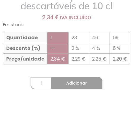
descartáveis de 10 cl
2,34
€
IVA INCLUÍDO
Em stock
Quantidade
1
23
46
69
Desconto (%)
—
2 %
4 %
6 %
Preço/unidade
2,34
€
2,29
€
2,25
€
2,20
€
Adicionar