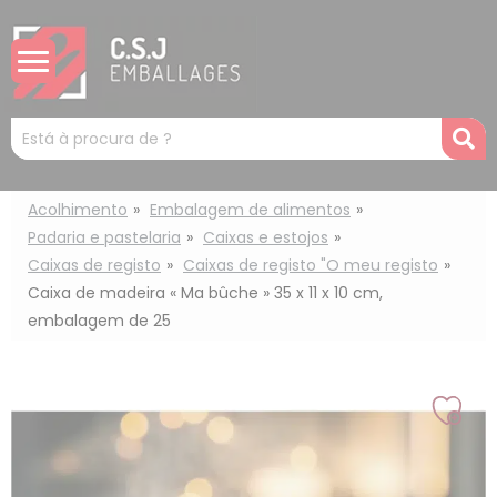
Painel de Gerenciamento de Cookies
Mots
R
clés
:
Acolhimento
Embalagem de alimentos
Padaria e pastelaria
Caixas e estojos
Caixas de registo
Caixas de registo "O meu registo
Caixa de madeira « Ma bûche » 35 x 11 x 10 cm,
embalagem de 25
Adic
à
min