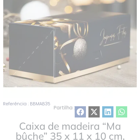
lista
Referência : BBMAB35
Partilha :
Caixa de madeira “Ma
bûche” 35 x 11 x 10 cm,