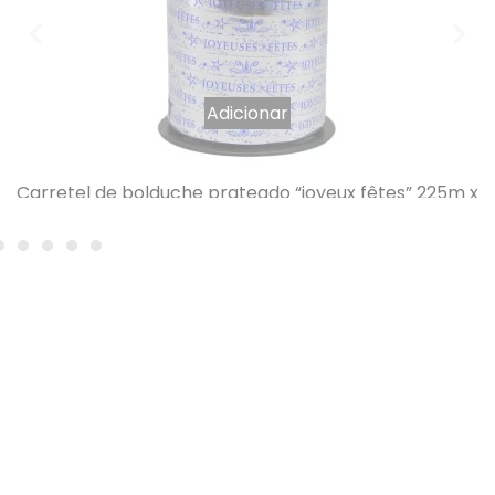
Adicionar
Carretel de bolduche prateado “joyeux fêtes” 225m x
10mm
8,47
€
IVA INCLUÍDO