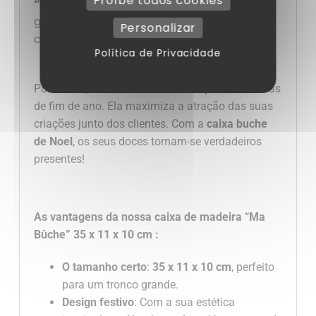
Proíbe todos cookies
“Ma bûche
“
é a escolha perfeita para
garantir a satisfação e a fidelidade dos seus
Personalizar
clientes.
Política de Privacidade
Por último, esta
caixa
é um trunfo para as vendas
de fim de ano. Ela maximiza a atração das suas
criações junto dos clientes. Com a
caixa buche
de Noel
, os seus doces tornam-se verdadeiros
presentes!
As vantagens da nossa
caixa de madeira “Ma
Bûche”
35 x 11 x 10 cm
:
O tamanho certo
:
35 x 11 x 10 cm
, perfeito
para um tronco grande.
Design festivo
: Com a sua estética