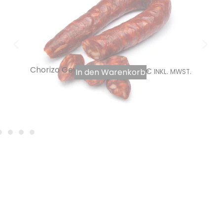
Chorizo Gewürze in 5kg
44,80
€
In den Warenkorb
INKL. MWST.