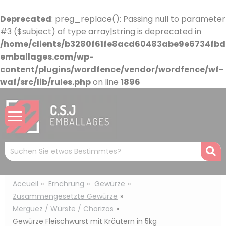
Cookie-Einstellungen
Deprecated
: preg_replace(): Passing null to parameter
#3 ($subject) of type array|string is deprecated in
/home/clients/b3280f61fe8acd60483abe9e6734fbdb
emballages.com/wp-
content/plugins/wordfence/vendor/wordfence/wf-
waf/src/lib/rules.php
on line
1896
Mots
R
clés
:
Accueil
Ernährung
Gewürze
Zusammengesetzte Gewürze
Merguez / Würste / Chorizos
Gewürze Fleischwurst mit Kräutern in 5kg