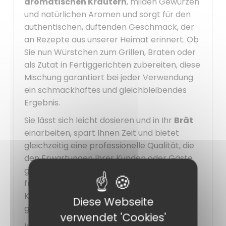
aromatischen Kräutern
, milden Gewürzen
und natürlichen Aromen und sorgt für den
authentischen, duftenden Geschmack, der
an Rezepte aus unserer Heimat erinnert. Ob
Sie nun Würstchen zum Grillen, Braten oder
als Zutat in Fertiggerichten zubereiten, diese
Mischung garantiert bei jeder Verwendung
ein schmackhaftes und gleichbleibendes
Ergebnis.
Sie lässt sich leicht dosieren und in Ihr
Brät
einarbeiten, spart Ihnen Zeit und bietet
gleichzeitig eine professionelle Qualität, die
den Erwartungen Ihrer Kunden oder Gäste
gerecht wird. Diese Mischung ist außerdem
frei von künstlichen Farb- und
Konservierungsstoffen und sorgt so für eine
Diese Webseite
gesündere und natürlichere Küche.
verwendet 'Cookies'