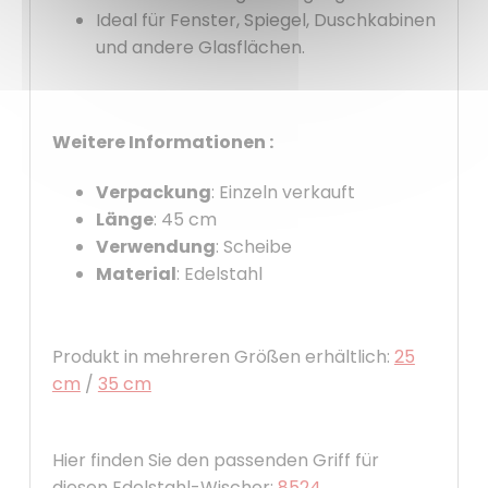
Ideal für Fenster, Spiegel, Duschkabinen
und andere Glasflächen.
Weitere Informationen :
Verpackung
: Einzeln verkauft
Länge
: 45 cm
Verwendung
: Scheibe
Material
: Edelstahl
Produkt in mehreren Größen erhältlich:
25
cm
/
35 cm
Hier finden Sie den passenden Griff für
diesen Edelstahl-Wischer:
8524