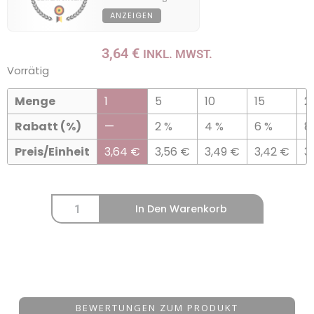
ANZEIGEN
3,64
€
INKL. MWST.
Vorrätig
Menge
1
5
10
15
2
Rabatt (%)
—
2 %
4 %
6 %
8
Preis/Einheit
3,64
€
3,56
€
3,49
€
3,42
€
3
In Den Warenkorb
BEWERTUNGEN ZUM PRODUKT