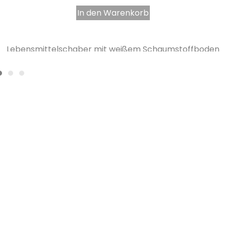
In den Warenkorb
Lebensmittelschaber mit weißem Schaumstoffboden
45 cm
7,24
€
INKL. MWST.