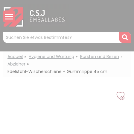
Cookie-Einstellungen
Mots
R
clés
:
Accueil
Hygiene und Wartung
Bürsten und Besen
Abzieher
Edelstahl-Wischerschiene + Gummilippe 45 cm
Auf
mei
Liste
setz