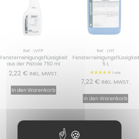
Ref. : LVITP
Ref. : LVIT
Fensterreinigungsflüssigkeit
Fensterreinigungsflüssigkei
aus der Pistole 750 ml
5 L
2,22
€
INKL. MWST.
7,22
€
INKL. MWST.
In den Warenkorb
In den Warenkorb