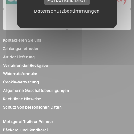
Personalisieren
Datenschutzbestimmungen
Kontaktieren Sie uns
Zahlungsmethoden
Art der Lieferung
Verfahren der Rückgabe
Widerrufsformular
Cookie-Verwaltung
Allgemeine Geschäftsbedingungen
Rechtliche Hinweise
Schutz von persönlichen Daten
Metzgerei Traiteur Primeur
Bäckerei und Konditorei