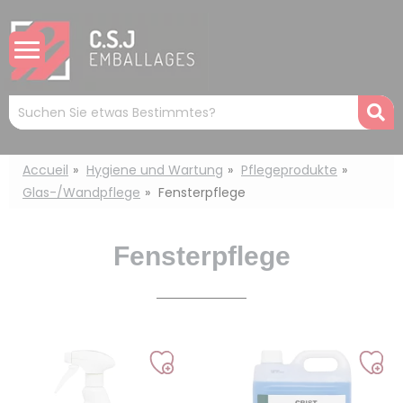
Cookie-Einstellungen
Mots
R
clés
:
Accueil
Hygiene und Wartung
Pflegeprodukte
Glas-/Wandpflege
Fensterpflege
Fensterpflege