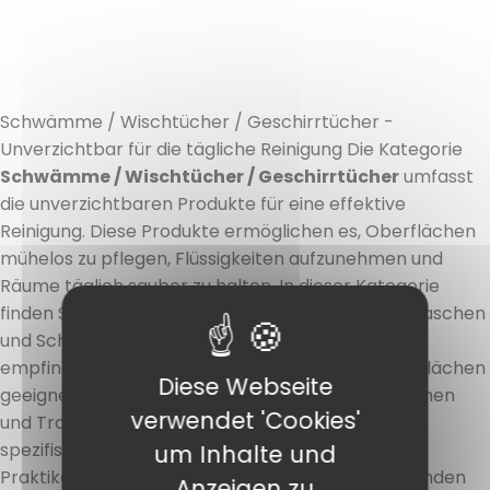
Schwämme / Wischtücher / Geschirrtücher -
Unverzichtbar für die tägliche Reinigung Die Kategorie
Schwämme / Wischtücher / Geschirrtücher
umfasst
die unverzichtbaren Produkte für eine effektive
Reinigung. Diese Produkte ermöglichen es, Oberflächen
mühelos zu pflegen, Flüssigkeiten aufzunehmen und
Räume täglich sauber zu halten. In dieser Kategorie
finden Sie verschiedene
Schwammarten
zum Waschen
und Scheuern,
Wischtücher
, die für die Reinigung
empfindlicher oder intensiv beanspruchter Oberflächen
Diese Webseite
geeignet sind, sowie
Geschirrtücher
zum Abwischen
verwendet 'Cookies'
und Trocknen. Jede Lösung entspricht einem
spezifischen Einsatzzweck, um Effizienz und
um Inhalte und
Praktikabilität zu gewährleisten. Einfach zu verwenden
Anzeigen zu