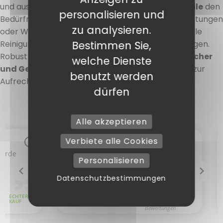
und auszutauschen, passen sich diese
Zubehörteile
den
personalisieren und
Bedürfnissen von Profiküchen, Geschäften, Einrichtungen
zu analysieren.
oder Werkstätten an. Sie ermöglichen eine schnelle
Reinigung, insbesondere in Lebensmittelumgebungen.
Bestimmen Sie,
Robust und funktional sind
Schwämme, Wischtücher
welche Dienste
und Geschirrtücher
unverzichtbare Werkzeuge zur
benutzt werden
Aufrechterhaltung der Sauberkeit.
dürfen
Alle akzeptieren
Verbiete alle Cookies
Personalisieren
Datenschutzbestimmungen