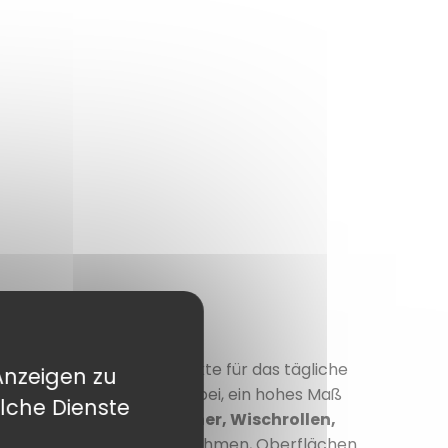
le unverzichtbaren Produkte für das tägliche
Anzeigen zu
eeignet und tragen dazu bei, ein hohes Maß
lche Dienste
ate
wie
Papierhandtücher, Wischrollen,
sigkeiten effizient aufzunehmen, Oberflächen