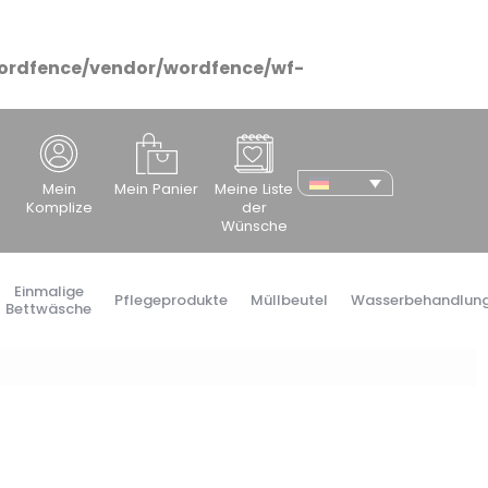
ordfence/vendor/wordfence/wf-
cher
Mein
Mein Panier
Meine Liste
Komplize
der
Wünsche
Einmalige
Pflegeprodukte
Müllbeutel
Wasserbehandlun
Bettwäsche