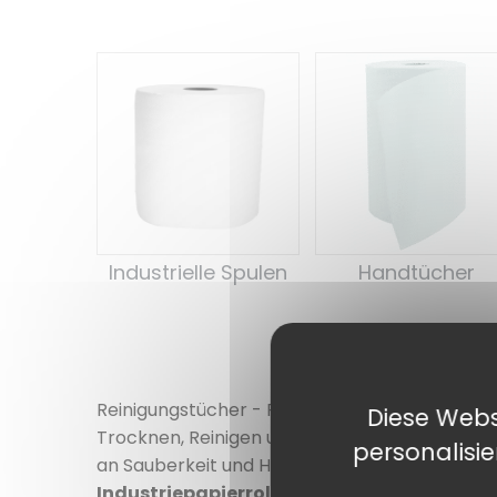
Industrielle Spulen
Handtücher
Reinigungstücher - Praktische Lösungen für ef
Diese Webs
Trocknen, Reinigen und Pflegen von Oberfläch
personalisi
an Sauberkeit und Hygiene aufrechtzuerhalten
Industriepapierrollen
oder auch Wischlösung