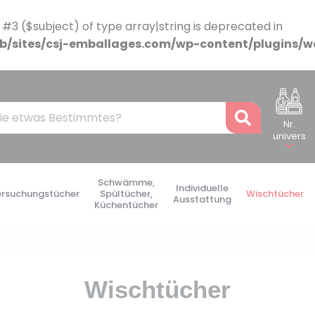
 #3 ($subject) of type array|string is deprecated in
/sites/csj-emballages.com/wp-content/plugins/w
Recher
Nr.
univers
Schwämme,
Individuelle
ersuchungstücher
Spültücher,
Wischtücher
Ausstattung
Küchentücher
Wischtücher