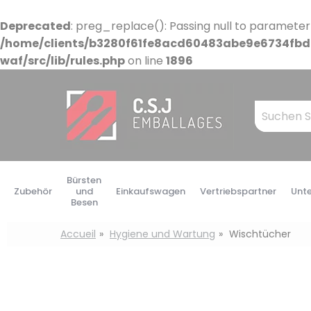
Cookie-Einstellungen
Deprecated
: preg_replace(): Passing null to parameter
/home/clients/b3280f61fe8acd60483abe9e6734fbdb
waf/src/lib/rules.php
on line
1896
Mots
clés
:
Bürsten
Zubehör
und
Einkaufswagen
Vertriebspartner
Unt
Besen
Accueil
Hygiene und Wartung
Wischtücher