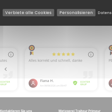
trocknen. Diese Produkte sind einfach zu handhaben und pr
ne Spender
verwendet werden. Sie bieten eine schnelle un
Verbiete alle Cookies
Personalisieren
Daten
en Branchen tragen
Reinigungstücher
zur Verbesserung 
Kontaktieren Sie uns
Metzgerei Traiteur Primeur