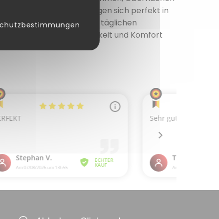
aktisch zu lagern. Sie fügen sich perfekt in
d effektive Lösung für die täglichen
schutzbestimmungen
von Organisation, Sauberkeit und Komfort