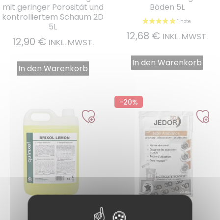
mit geringer Porosität und
Böden 5L
kontrolliertem Schaum 2D
5L
12,68
€
INKL. MWST.
12,90
€
INKL. MWST.
In den Warenkorb
In den Warenkorb
-20%
Ref. : 01095
Ref. : A50020