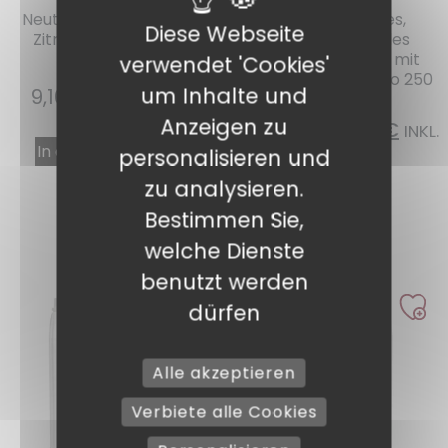
Neutraler Reiniger mit
Desinfizierendes,
Diese Webseite
Zitronenduft 5 Liter
geruchsneutrales
Reinigungsmittel mit
verwendet 'Cookies'
Raumduft 20ml pro 250
um Inhalte und
9,16
€
INKL. MWST.
Stück
Anzeigen zu
37,55
€
30,04
€
INKL.
In den Warenkorb
personalisieren und
MWST.
zu analysieren.
Weiterlesen
Bestimmen Sie,
welche Dienste
benutzt werden
dürfen
Alle akzeptieren
Verbiete alle Cookies