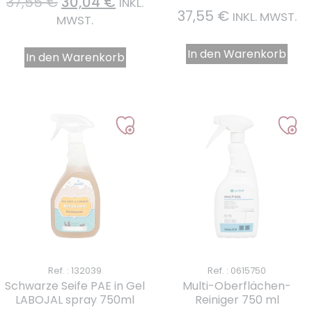
37,55
€
30,04
€
INKL.
37,55
€
INKL. MWST.
MWST.
In den Warenkorb
In den Warenkorb
Ref. : 132039
Ref. : 0615750
Schwarze Seife PAE in Gel
Multi-Oberflächen-
LABOJAL spray 750ml
Reiniger 750 ml