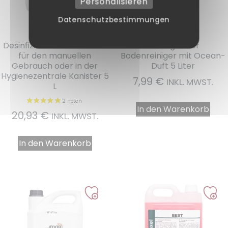
Personalisieren
Datenschutzbestimmungen
Ref. : 04345
Ref. : 18395
Desinfizierender Fettlöser
Ökologischer
für den manuellen
Bodenreiniger mit Ocean-
Gebrauch oder in der
Duft 5 Liter
Hygienezentrale Kanister 5
7,99
€
INKL. MWST.
L
In den Warenkorb
20,93
€
INKL. MWST.
In den Warenkorb