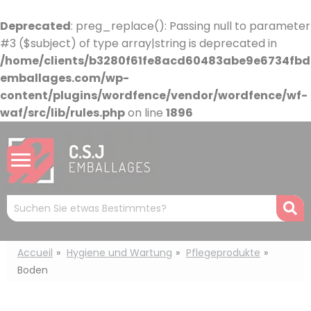
Cookie-Einstellungen
Deprecated
: preg_replace(): Passing null to parameter
#3 ($subject) of type array|string is deprecated in
/home/clients/b3280f61fe8acd60483abe9e6734fbdb
emballages.com/wp-
content/plugins/wordfence/vendor/wordfence/wf-
waf/src/lib/rules.php
on line
1896
Mots
R
clés
:
Accueil
Hygiene und Wartung
Pflegeprodukte
Boden