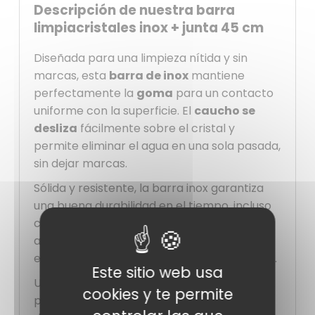
Descripción de nuestra barra
limpiacristales inox + junta 45 cm
Diseñada para una limpieza nítida y sin
marcas, esta
barra de inox
mantiene
perfectamente la
goma
para un contacto
uniforme con la superficie. El
caucho se
desliza
fácilmente sobre el cristal y
permite eliminar el agua en una sola pasada,
sin dejar marcas.
Sólida y resistente, la barra inox garantiza
una buena durabilidad en el tiempo, incluso
con uso regular. La
goma
, flexible y eficaz,
asegura un resultado limpio y rápido, ya sea
en cristales, espejos u otras superficies lisas.
Este sitio web usa
Un conjunto simple y fiable, indispensable
cookies y te permite
para mantener los cristales impecables a