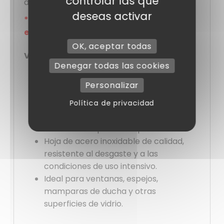
controlar las que
diario.
deseas activar
*El mango se vende por separado (ver
enlace a continuación)
OK, aceptar todas
Ventajas :
Denegar todas las cookies
Elimina eficazmente el agua, el polvo y
Personalizar
la suciedad, para unas superficies
Política de privacidad
impecables.
Hoja ancha de 45 cm que permite
cubrir más superficie rápidamente.
Hoja de acero inoxidable de calidad,
resistente al desgaste y a las
condiciones de uso intensivo.
Ideal para ventanas, espejos,
mamparas de ducha y otras
superficies de vidrio.