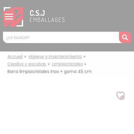
Panel de gestión de cookies
Mots
R
clés
:
Accueil
Higiene y mantenimiento
Cepillos y escobas
Limpiacristales
Barra limpiacristales inox + goma 45 cm
Añad
a
mi
lista