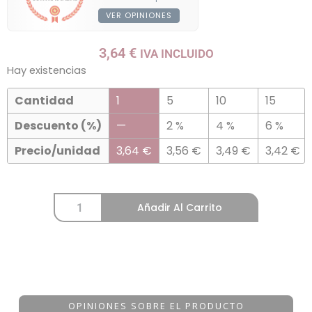
VER OPINIONES
3,64
€
IVA INCLUIDO
Hay existencias
Cantidad
1
5
10
15
Descuento (%)
—
2 %
4 %
6 %
Precio/unidad
3,64
€
3,56
€
3,49
€
3,42
€
Añadir Al Carrito
OPINIONES SOBRE EL PRODUCTO