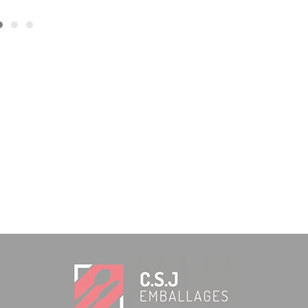
Rascador de alimentos de espuma blanca 45 cm
7,24
€
IVA INCLUIDO