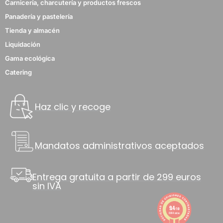
Carnicería, charcutería y productos frescos
Panadería y pastelería
Tienda y almacén
Liquidación
Gama ecológica
Catering
Haz clic y recoge
1 nota
Mandatos administrativos aceptados
Entrega gratuita a partir de 299 euros
sin IVA
9.4
/10
8844 notas