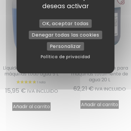
deseas activar
OK, aceptar todas
Denegar todas las cookies
Personalizar
Política de privacidad
Ref : LR
Ref : LR20
Líquido de enjuague para
Líquido de enjuague para
máquinas todo agua 5 L
máquinas totalmente de
agua 20 L
62,21
€
IVA INCLUIDO
15,95
€
IVA INCLUIDO
Añadir al carrito
Añadir al carrito