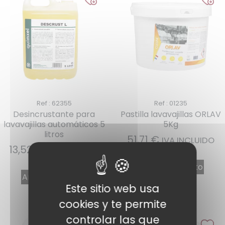
Ref : 62355
Ref : 01235
Desincrustante para
Pastilla lavavajillas ORLAV
lavavajillas automáticos 5
5Kg
litros
51,71
€
IVA INCLUIDO
13,52
€
IVA INCLUIDO
Añadir al carrito
Añadir al carrito
Este sitio web usa
cookies y te permite
controlar las que