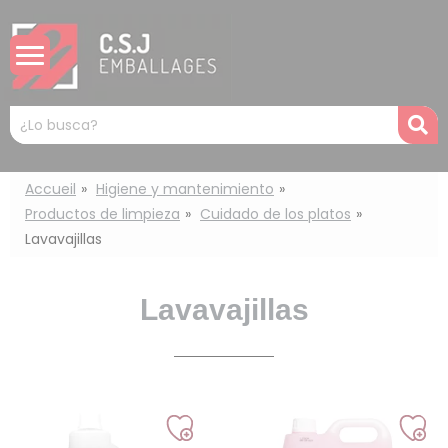
Panel de gestión de cookies
Mots
R
clés
:
Accueil
Higiene y mantenimiento
Productos de limpieza
Cuidado de los platos
Lavavajillas
Lavavajillas