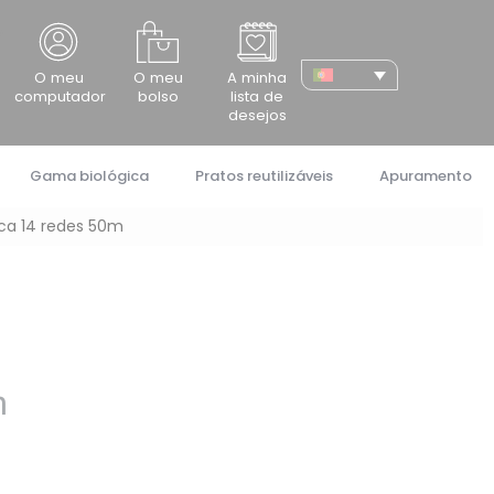
cher
O meu
O meu
A minha
computador
bolso
lista de
desejos
Gama biológica
Pratos reutilizáveis
Apuramento
ica 14 redes 50m
m