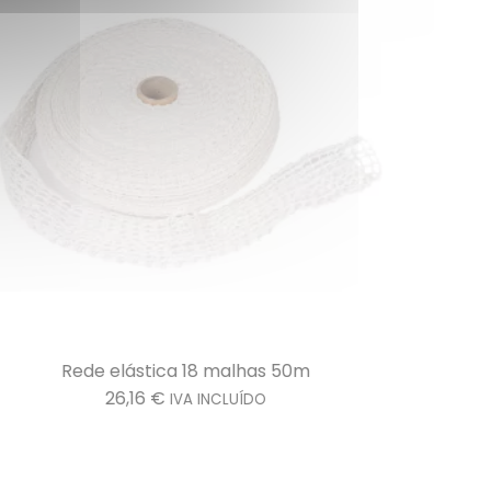
Rede elástica 18 malhas 50m
R
26,16
€
IVA INCLUÍDO