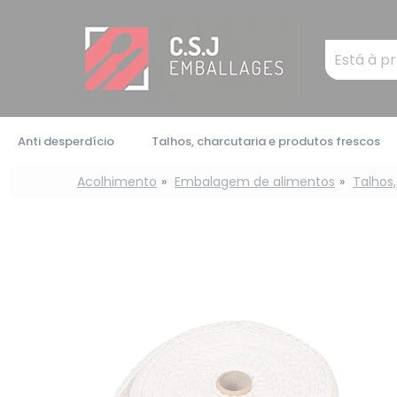
Painel de Gerenciamento de Cookies
Mots
clés
:
Anti desperdício
Talhos, charcutaria e produtos frescos
Acolhimento
Embalagem de alimentos
Talhos,