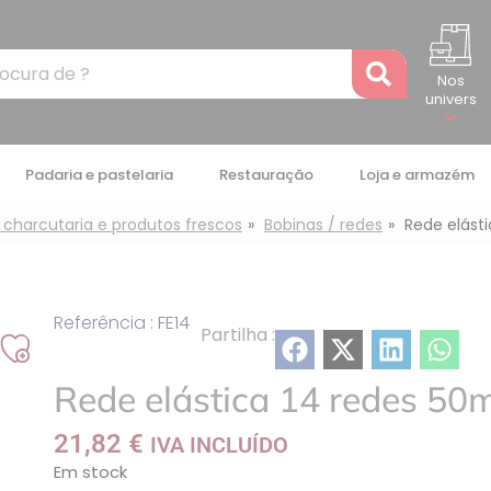
Recher
Nos
univers
Padaria e pastelaria
Restauração
Loja e armazém
 charcutaria e produtos frescos
Bobinas / redes
Rede elást
Referência : FE14
Partilha :
Adicionar
à
Rede elástica 14 redes 50
minha
21,82
€
IVA INCLUÍDO
lista
Em stock