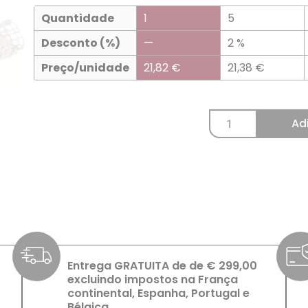
Quantidade
1
5
Desconto (%)
—
2 %
Preço/unidade
21,82
€
21,38
€
Ad
Entrega GRATUITA de de € 299,00
excluindo impostos na França
continental, Espanha, Portugal e
Bélgica