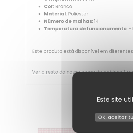
Cor
: Branco
Material
: Poliéster
Número de malhas
: 14
Temperatura de funcionamento
: 
Este produto está disponível em diferent
Ver o resto da nossa gama de bobinas / re
Este site u
OK, aceitar t