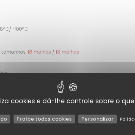
-18ºC/+100ºC
es tamanhos:
16 malhas
/
18 malhas
des
tiliza cookies e dá-lhe controle sobre o que
Artigos adicionais
udo
Proíbe todos cookies
Personalizar
Políti