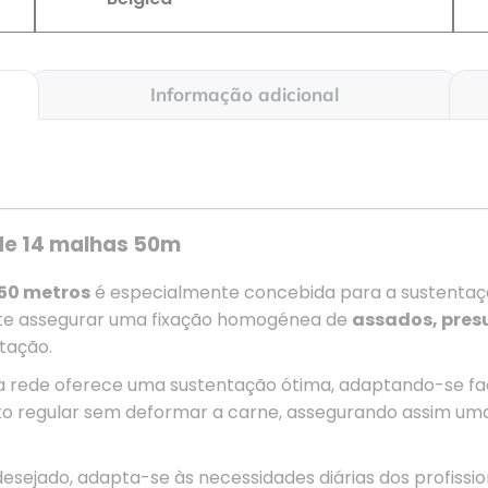
Informação adicional
 de 14 malhas 50m
 50 metros
é especialmente concebida para a sustenta
rmite assegurar uma fixação homogénea de
assados, pres
tação.
ta rede oferece uma sustentação ótima, adaptando-se f
rto regular sem deformar a carne, assegurando assim u
desejado, adapta-se às necessidades diárias dos profissi