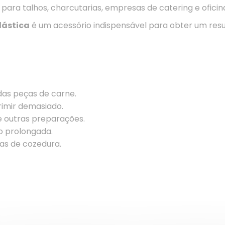
para talhos, charcutarias, empresas de catering e ofici
lástica
é um acessório indispensável para obter um resu
das peças de carne.
imir demasiado.
e outras preparações.
o prolongada.
as de cozedura.