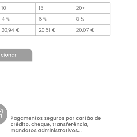
10
15
20+
4 %
6 %
8 %
20,94
€
20,51
€
20,07
€
icionar
Pagamentos seguros por cartão de
crédito, cheque, transferência,
mandatos administrativos...