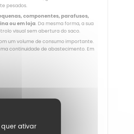
te pesados.
equenas, componentes, parafusos,
ina ou em loja
. Da mesma forma, a sua
trolo visual sem abertura do saco.
com um volume de consumo importante.
r uma continuidade de abastecimento. Em
 frescura dos produtos.
 quer ativar