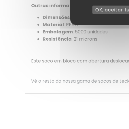
Outras informações :
OK, aceitar t
Dimensões
: 300 x 350 mm
Material
: PEAD
Embalagem
: 5000 unidades
Resistência
: 21 microns
Este saco em bloco com abertura deslocad
Vê o resto da nossa gama de sacos de tec