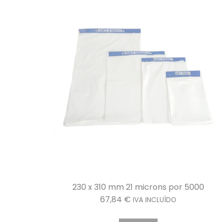
000
170 x 220 mm Saco de feixe com abertura
escalonada de 21 mícrones, 5000 por saco
42,05
€
IVA INCLUÍDO