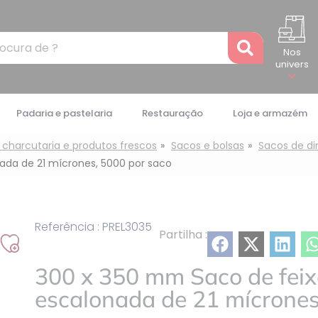
Recher
Nos
univers
Padaria e pastelaria
Restauração
Loja e armazém
 charcutaria e produtos frescos
Sacos e bolsas
Sacos de din
ada de 21 mícrones, 5000 por saco
Referência : PREL3035
Partilha :
Adicionar
à
300 x 350 mm Saco de feix
minha
escalonada de 21 mícrones
lista