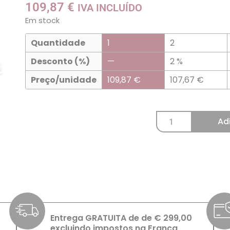
109,87
€
IVA INCLUÍDO
Em stock
Quantidade
1
2
Desconto (%)
—
2 %
Preço/unidade
109,87
€
107,67
€
Ad
Entrega GRATUITA de de € 299,00
excluindo impostos na França