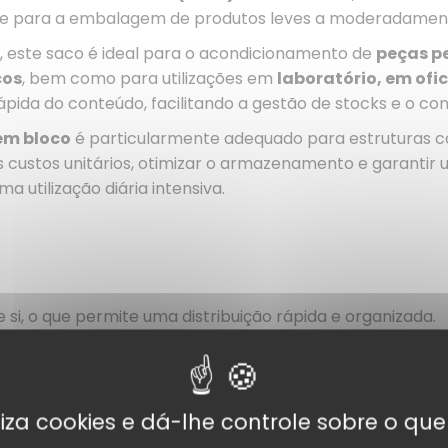
nte para a embalagem de produtos leves a moderadamen
, este saco é ideal para o acondicionamento de
peças p
cos
, bem como para utilizações em
laboratório, em ofic
pida do conteúdo, facilitando a gestão de stocks e o con
em bloco
é particularmente adequado para estruturas 
os custos unitários, otimizar o armazenamento e garanti
a utilização diária intensiva.
 si, o que permite uma distribuição rápida e organizada.
 que facilita o seu armazenamento e gestão.
iais, de acordo com as necessidades dos utilizadores.
tora contra a sujidade e os contaminantes, garantindo a
tiliza cookies e dá-lhe controle sobre o que