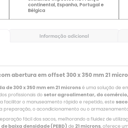
continental, Espanha, Portugal e
Bélgica
Informação adicional
com abertura em offset 300 x 350 mm 21 micr
a de 300 x 350 mm em 21 microns
é uma solução de e
os profissionais do
setor agroalimentar, do comércio, 
ra facilitar o manuseamento rápido e repetido, este
saco
a preparação, o acondicionamento ou o armazenamento
paração fácil dos sacos, melhorando a fluidez de util
o de baixa densidade (PEBD)
de
21 microns
, oferece um