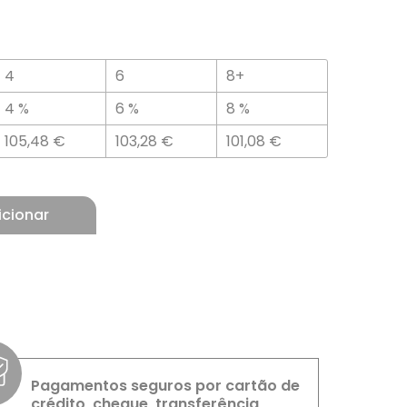
4
6
8+
4 %
6 %
8 %
105,48
€
103,28
€
101,08
€
icionar
Pagamentos seguros por cartão de
crédito, cheque, transferência,