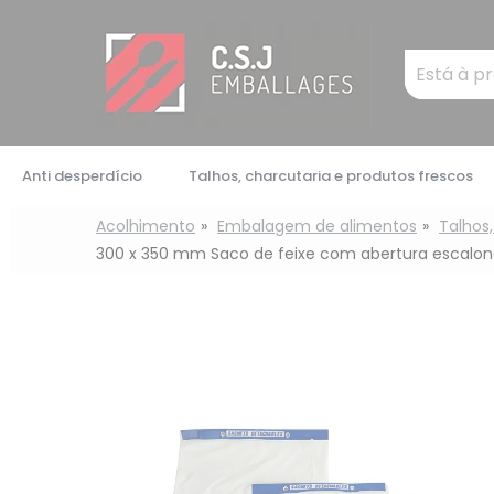
Painel de Gerenciamento de Cookies
Mots
clés
:
Anti desperdício
Talhos, charcutaria e produtos frescos
Acolhimento
Embalagem de alimentos
Talhos,
300 x 350 mm Saco de feixe com abertura escalon