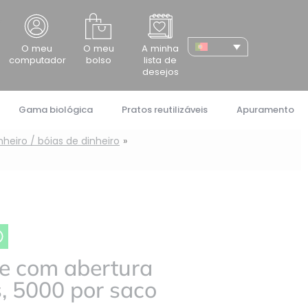
cher
O meu
O meu
A minha
computador
bolso
lista de
desejos
Gama biológica
Pratos reutilizáveis
Apuramento
heiro / bóias de dinheiro
e com abertura
, 5000 por saco