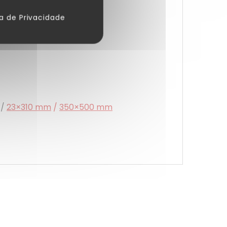
ca de Privacidade
/
23×310 mm
/
350×500 mm