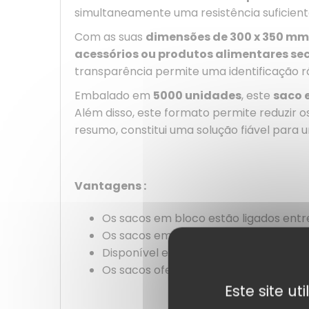
simultaneamente uma resistência suficie
Com as suas
dimensões de 300 x 350 mm
acessórios ou produtos alimentares se
transparência permite uma identificação rá
Embalado em
5000 unidades
, este
saco 
Além disso, este formato permite reduzir 
resumo, constitui uma solução fiável para um
Vantagens :
Os sacos em bloco estão ligados entre
Os sacos em bloco estão agrupados, o
Disponível em vários tamanhos e mater
Os sacos oferecem uma barreira prote
Este site u