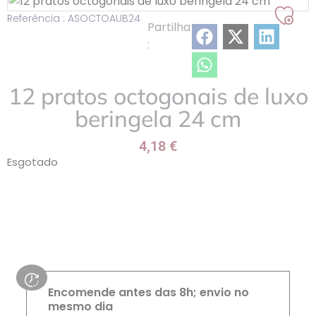
Referência : ASOCTOAUB24
Adic
Partilha
à
:
min
lista
12 pratos octogonais de luxo
beringela 24 cm
4,18
€
Esgotado
Encomende antes das 8h; envio no
mesmo dia