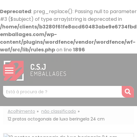
Painel de Gerenciamento de Cookies
Deprecated
: preg_replace(): Passing null to parameter
#3 ($subject) of type array|string is deprecated in
/home/clients/b3280f61fe8acd60483abe9e6734fbdb
emballages.com/wp-
content/plugins/wordfence/vendor/wordfence/wf-
waf/src/lib/rules.php
on line
1896
Mots
R
clés
:
Acolhimento
não classificado
12 pratos octogonais de luxo beringela 24 cm