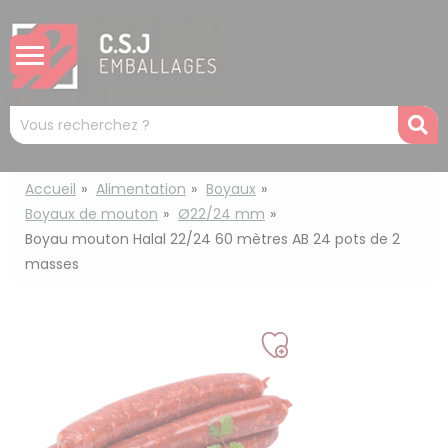
Panneau de gestion des cookies
Mots
R
clés
:
Accueil
Alimentation
Boyaux
Boyaux de mouton
Ø22/24 mm
Boyau mouton Halal 22/24 60 mètres AB 24 pots de 2
masses
Ajouter
à
ma
liste