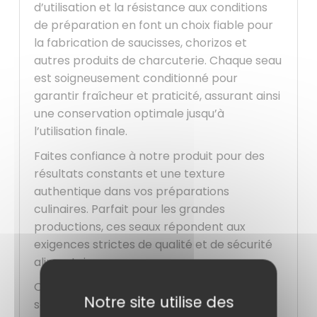
d’utilisation et la résistance aux conditions
de préparation en font un choix fiable pour
la fabrication de saucisses, chorizos et
autres produits de charcuterie. Chaque seau
est soigneusement conditionné pour
garantir fraîcheur et praticité, assurant ainsi
une conservation optimale jusqu’à
l’utilisation finale.
Faites confiance à notre produit pour des
résultats constants et une texture
authentique dans vos préparations
culinaires. Parfait pour les grandes
productions, ces seaux répondent aux
exigences strictes de qualité et de sécurité
alimentaire.
Optez pour la qualité et la fiabilité avec nos
Notre site utilise des
seaux de boyau de mouton Halal pour des