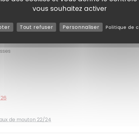
vous souhaitez activer
lle.
pter
Tout refuser
Personnaliser
Politique de c
asses
/26
yaux de mouton 22/24