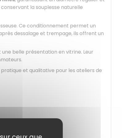
 conservant la souplesse naturelle
mbosseuse. Ce conditionnement permet un
 après dessalage et trempage, ils offrent un
 une belle présentation en vitrine. Leur
mmateurs.
 pratique et qualitative pour les ateliers de
e sur ceux que