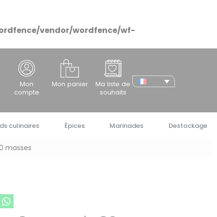
ordfence/vendor/wordfence/wf-
cher
Mon
Mon panier
Ma liste de
compte
souhaits
ds culinaires
Épices
Marinades
Destockage
30 masses