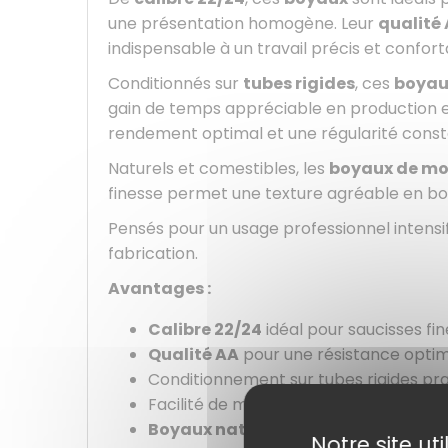
une présentation homogène. Leur
qualité
indispensable à un travail précis et confort
Conditionnés sur
tubes rigides
, ces
boyau
gain de temps appréciable en production et 
rendement optimal et une régularité const
Naturels et comestibles, les
boyaux de mo
finesse permet une texture agréable en bo
Pensés pour un usage professionnel intensi
fabrication.
Avantages :
Calibre 22/24
idéal pour saucisses fin
Qualité AA
pour une résistance optim
Conditionnement sur tubes rigides pra
Facilité de mise en place sur l’emboss
Boyaux naturels
, souples et résistant
Notre site ut