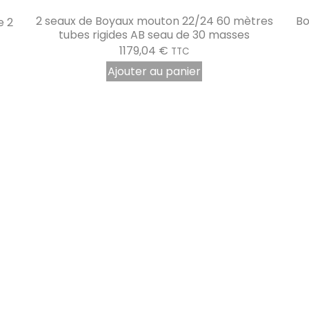
s
Boyau mouton 22/24 60 mètres AB 24 pots de 2
masses
930,51
€
TTC
Ajouter au panier