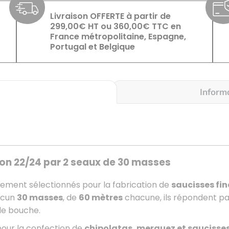
Livraison OFFERTE à partir de
299,00€ HT ou 360,00€ TTC en
France métropolitaine, Espagne,
Portugal et Belgique
Inform
n 22/24 par 2 seaux de 30 masses
ement sélectionnés pour la fabrication de
saucisses fin
acun
30 masses
, de
60 mètres
chacune, ils répondent pa
de bouche.
pour la confection de
chipolatas, merguez et saucisses