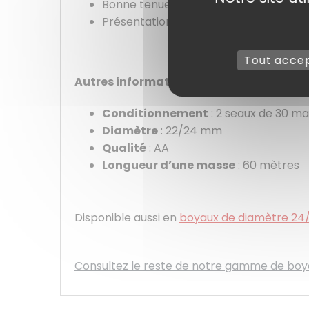
Bonne tenue à la cuisson.
Présentation régulière et professionne
Tout acce
Autres informations :
Conditionnement
: 2 seaux de 30 m
Diamètre
: 22/24 mm
Qualité
: AA
Longueur d’une masse
: 60 mètres
Disponible aussi en
boyaux de diamètre 24
Consultez le reste de notre gamme de bo