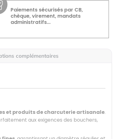
Paiements sécurisés par CB,
chèque, virement, mandats
administratifs...
ations complémentaires
es et produits de charcuterie artisanale
.
rfaitement aux exigences des bouchers,
 fines
, garantissant un diamètre régulier et