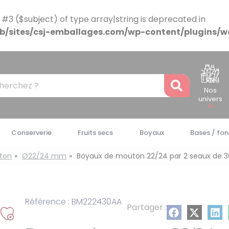
 #3 ($subject) of type array|string is deprecated in
/sites/csj-emballages.com/wp-content/plugins/w
Recher
Nos
univers
Conserverie
Fruits secs
Boyaux
Bases / fon
ton
Ø22/24 mm
Boyaux de mouton 22/24 par 2 seaux de 
Référence : BM222430AA
Partager :
Ajouter