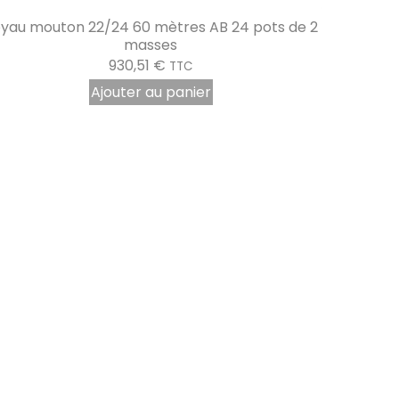
Boyaux de mouton 24/26 par 2 seaux de 30
masses
1405,26
€
TTC
Ajouter au panier