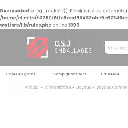
Panneau de gestion des cookies
Deprecated
: preg_replace(): Passing null to parameter
/home/clients/b3280f61fe8acd60483abe9e6734fbdb
waf/src/lib/rules.php
on line
1896
Mots
clés
:
Cafés en grains
Champignons secs
Pâtisserie
Accueil
Alimentation
Boyaux
Boyaux de mou