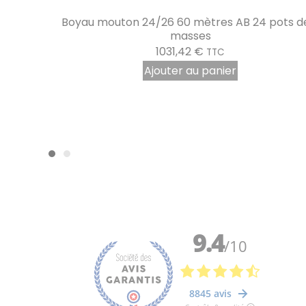
2 seaux de Boyaux mouton 22/24 60 mètre
pots de 2
tubes rigides AB seau de 30 masses
1179,04
€
TTC
Ajouter au panier