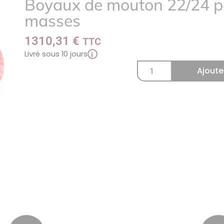
Boyaux de mouton 22/24 p
à
masses
ma
liste
1310,31
€
TTC
Livré sous 10 jours
i
Ajoute