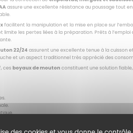
 AA
assure une excellente résistance au poussage tout en
able.
x
facilitent la manipulation et la mise en place sur l’e
limite les pertes liées à la préparation. Prêts à l’emploi
ante.
uton 22/24
assurent une excellente tenue à la cuisson et
uche et un aspect traditionnel très apprécié des conso
f, ces
boyaux de mouton
constituent une solution fiable,
es.
ale.
tique.
euse.
s.
ilise des cookies et vous donne le contrôl