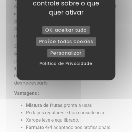
controle sobre o que
cozinha, sobretudo durante os serviços mais
quer ativar
intensos. Quer seja para uso diário ou para
preparações em grande quantidade, este
produto integra-se naturalmente na
OK, aceitar tudo
organização dos profissionais.
Proíbe todos cookies
Em resumo, este
cocktail de frutas em
Personalizar
conserva
é um aliado fiável, prático e
polivalente. Permite-lhe propor
Política de Privacidade
sobremesas rápidas, visualmente atrativas
e sempre consistentes, sem esforço
desnecessário.
Vantagens :
Mistura de frutas
pronta a usar.
Pedaços regulares e boa consistência.
Xarope leve e equilibrado.
Formato 4/4
adaptado aos profissionais.