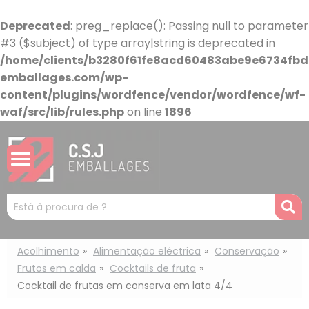
Painel de Gerenciamento de Cookies
Deprecated
: preg_replace(): Passing null to parameter
#3 ($subject) of type array|string is deprecated in
/home/clients/b3280f61fe8acd60483abe9e6734fbdb
emballages.com/wp-
content/plugins/wordfence/vendor/wordfence/wf-
waf/src/lib/rules.php
on line
1896
Mots
R
clés
:
Acolhimento
Alimentação eléctrica
Conservação
Frutos em calda
Cocktails de fruta
Cocktail de frutas em conserva em lata 4/4