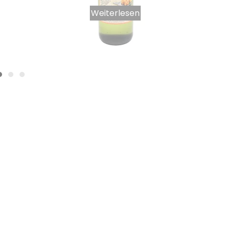
Weiterlesen
Flüssiges Aroma Orangenblüte 1 Liter
4,67
€
3,27
€
INKL. MWST.