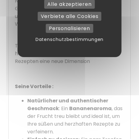
Note zu verleihen. Dank seiner praktischen
Alle akzeptieren
Größe von
50 ml
ist es leicht zu verwenden
und aufzubewahren, was es zu einer idealen
Verbiete alle Cookies
Wahl für Hobbyköche und Profis macht.
Personalisieren
Datenschutzbestimmungen
Testen Sie dieses
Bananenaroma
noch
heute und geben Sie Ihren alltäglichen
Rezepten eine neue Dimension
Seine Vorteile :
Natürlicher und authentischer
Geschmack
: Ein
Bananenaroma
, das
der Frucht treu bleibt und ideal ist, um
Ihre süßen und herzhaften Rezepte zu
verfeinern.