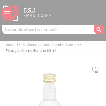
Cookie-Einstellungen
Mots
R
clés
:
Accueil
Ernährung
Konditorei
Aromen
Flüssiges Aroma Banane 50 ml
Auf
mei
Liste
setz