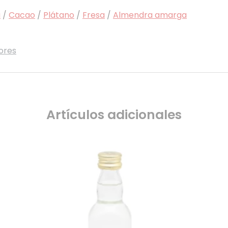
a
/
Cacao
/
Plátano
/
Fresa
/
Almendra amarga
ores
Artículos adicionales