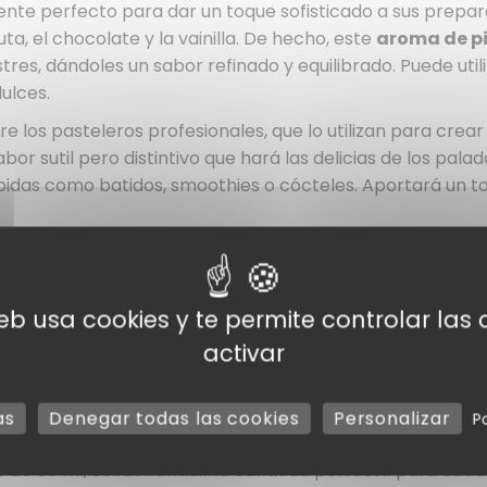
iente perfecto para dar un toque sofisticado a sus prepar
a, el chocolate y la vainilla. De hecho, este
aroma de p
stres, dándoles un sabor refinado y equilibrado. Puede ut
ulces.
los pasteleros profesionales, que lo utilizan para crear 
abor sutil pero distintivo que hará las delicias de los pa
idas como batidos, smoothies o cócteles. Aportará un toqu
es un producto esencial para cualquiera que desee añadi
rece un sabor auténtico que combina a la perfección con 
da suelta a su creatividad culinaria.
web usa cookies y te permite controlar la
activar
as
Denegar todas las cookies
Personalizar
P
pistacho
aporta un sabor dulce y auténtico, ideal para div
co de 50 ml, es fácil añadir la cantidad perfecta para cad