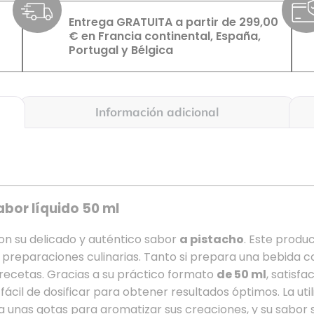
Entrega GRATUITA a partir de 299,00
€ en Francia continental, España,
Portugal y Bélgica
Información adicional
bor líquido 50 ml
on su delicado y auténtico sabor
a pistacho
. Este produ
s preparaciones culinarias. Tanto si prepara una bebida 
ecetas. Gracias a su práctico formato
de 50 ml
, satisf
a fácil de dosificar para obtener resultados óptimos. La uti
sita unas gotas para aromatizar sus creaciones, y su sabo