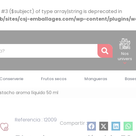
 #3 ($subject) of type array|string is deprecated in
/sites/csj-emballages.com/wp-content/plugins/w
Recher
Nos
univers
Conserverie
Frutos secos
Mangueras
Bases
istacho aroma líquido 50 ml
Referencia : 12009
Compartir :
Añadir