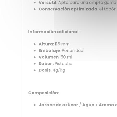
Versátil
: Apto para una amplia gama 
Conservación optimizada
: el tapó
Información adicional :
Altura:
115 mm
Embalaje
: Por unidad
Volumen
: 50 ml
Sabor :
Pistacho
Dosis
: 4g/kg
Composición:
Jarabe de azúcar
/
Agua
/
Aroma d