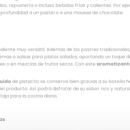
dos, repostería o incluso bebidas frías y calientes. Por e
 profundidad a un pastel o a una mousse de chocolate.
diente muy versátil. Además de los postres tradicionale
emas o salsas para platos salados, aportando un toque dul
es o en mezclas de frutos secos. Con este
aromatizant
quido
de pistacho se conserva bien gracias a su botella 
del producto. Así podrá disfrutar de su sabor rico y natu
taja para la cocina diaria.
as