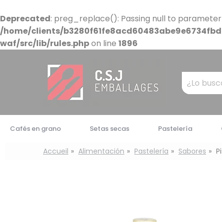
Panel de gestión de cookies
Deprecated
: preg_replace(): Passing null to parameter
/home/clients/b3280f61fe8acd60483abe9e6734fbdb
waf/src/lib/rules.php
on line
1896
Mots
clés
:
Cafés en grano
Setas secas
Pastelería
Accueil
Alimentación
Pastelería
Sabores
P