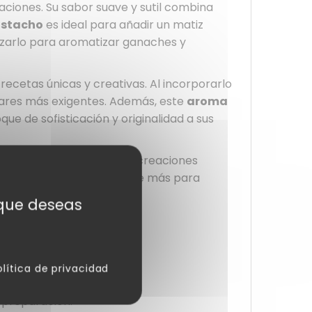
aciones. Su sabor suave y sutil combina
istacho
es ideal para añadir un matiz
ilizarlo para aromatizar ganaches y
recetas únicas y creativas. Al incorporarlo
ladares más exigentes. Además, este
aroma
e de sofisticación y originalidad a sus
r un toque refinado a sus creaciones
numerosas recetas. No espere más para
s que deseas
olítica de privacidad
ersificar sus recetas.
a preparación.