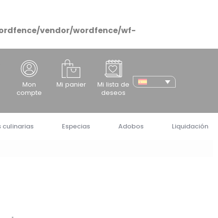
ordfence/vendor/wordfence/wf-
cher
Mon
Mi panier
Mi lista de
compte
deseos
 culinarias
Especias
Adobos
Liquidación