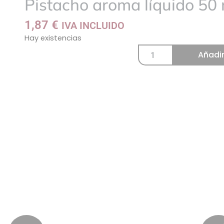
Pistacho aroma líquido 50 
a
mi
1,87
€
IVA INCLUIDO
lista
Hay existencias
Añadir