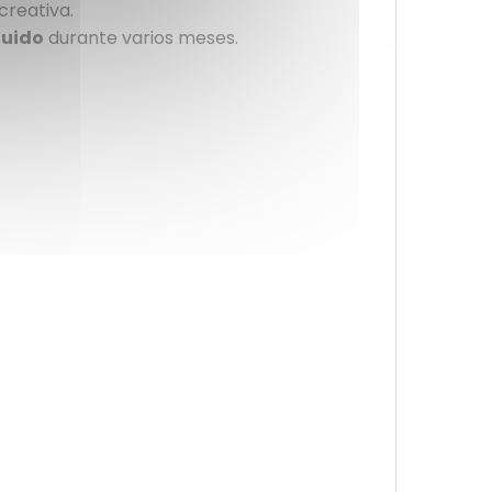
creativa.
quido
durante varios meses.