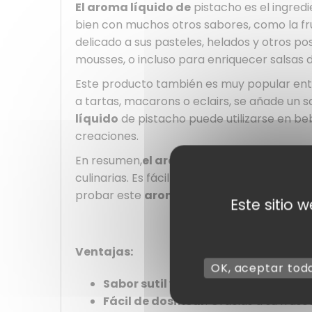
El aroma líquido de
pistacho es el ingred
bien con muchos otros sabores, como la frut
delicado a sus pasteles, helados y otros po
mousses, o incluso para enriquecer salsas d
Este producto también es muy popular entre 
a tartas, macarons o eclairs, se añade un s
líquido
de pistacho puede utilizarse en beb
creaciones.
En resumen,
el aroma líquido
de pistacho 
culinarias. Es fácil de usar, versátil y of
probar este
aroma de pista
cho y dar rien
Este sitio 
Ventajas:
OK, aceptar tod
Sabor sutil y refinado
:
el aroma de 
Fácil de dosificar
: Gracias a su fras