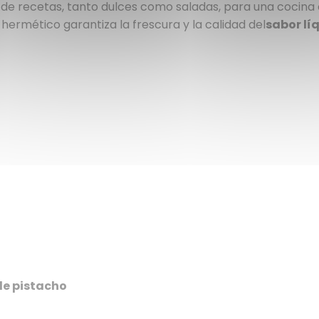
de recetas, tanto dulces como saladas, para una cocina 
n hermético garantiza la frescura y la calidad del
sabor lí
e pistacho