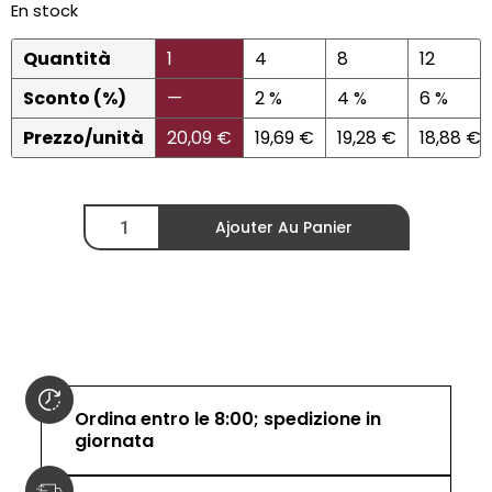
En stock
Quantità
1
4
8
12
Sconto (%)
—
2 %
4 %
6 %
Prezzo/unità
20,09
€
19,69
€
19,28
€
18,88
€
Ajouter Au Panier
Ordina entro le 8:00; spedizione in
giornata