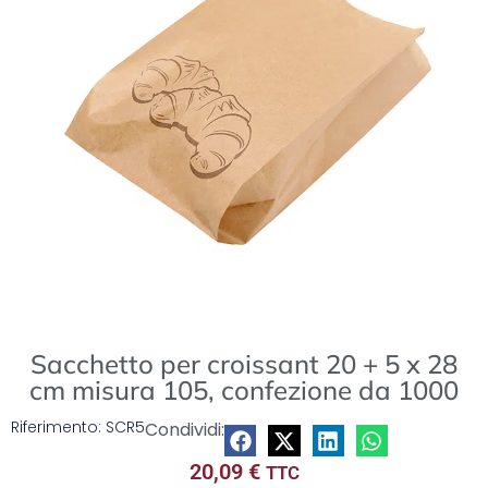
lista
Sacchetto per croissant 20 + 5 x 28
cm misura 105, confezione da 1000
Riferimento: SCR5
Condividi:
20,09
€
TTC