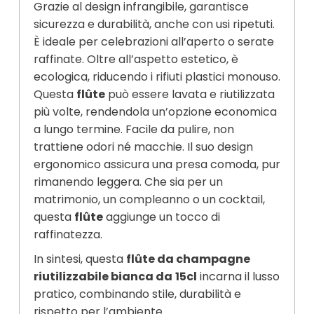
Grazie al design infrangibile, garantisce
sicurezza e durabilità, anche con usi ripetuti.
È ideale per celebrazioni all’aperto o serate
raffinate. Oltre all’aspetto estetico, è
ecologica, riducendo i rifiuti plastici monouso.
Questa
flûte
può essere lavata e riutilizzata
più volte, rendendola un’opzione economica
a lungo termine. Facile da pulire, non
trattiene odori né macchie. Il suo design
ergonomico assicura una presa comoda, pur
rimanendo leggera. Che sia per un
matrimonio, un compleanno o un cocktail,
questa
flûte
aggiunge un tocco di
raffinatezza.
In sintesi, questa
flûte da champagne
riutilizzabile bianca da
15cl
incarna il lusso
pratico, combinando stile, durabilità e
rispetto per l’ambiente.