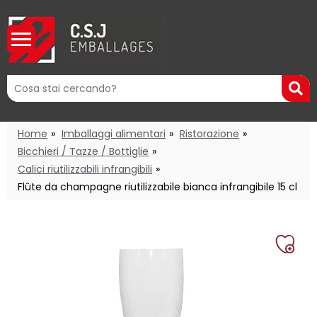
Mots
R
clés
:
Home
Imballaggi alimentari
Ristorazione
Bicchieri / Tazze / Bottiglie
Calici riutilizzabili infrangibili
Flûte da champagne riutilizzabile bianca infrangibile 15 cl
Aggi
alla
mia
lista