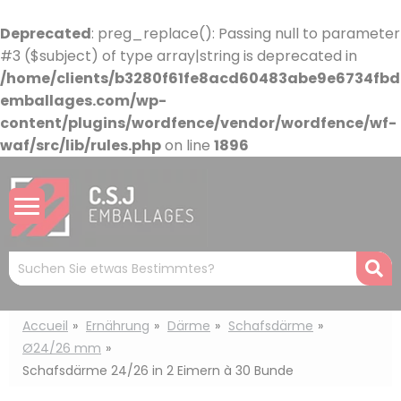
Cookie-Einstellungen
Deprecated
: preg_replace(): Passing null to parameter
#3 ($subject) of type array|string is deprecated in
/home/clients/b3280f61fe8acd60483abe9e6734fbdb
emballages.com/wp-
content/plugins/wordfence/vendor/wordfence/wf-
waf/src/lib/rules.php
on line
1896
Mots
R
clés
:
Accueil
Ernährung
Därme
Schafsdärme
Ø24/26 mm
Schafsdärme 24/26 in 2 Eimern à 30 Bunde