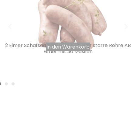
2 Eimer Schafsdarm 24/26 60 Meter starre Rohre AB
In den Warenkorb
Eimer mit 30 Massen
1303,65
€
INKL. MWST.