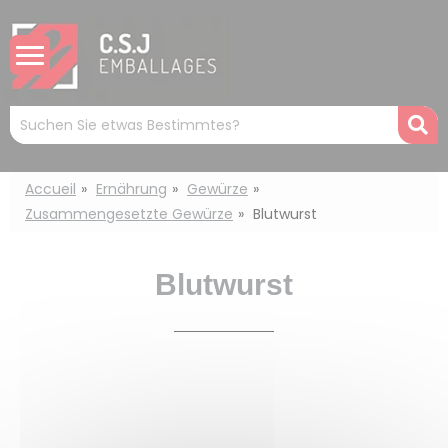
Cookie-Einstellungen
Mots
R
clés
:
Accueil
Ernährung
Gewürze
Zusammengesetzte Gewürze
Blutwurst
Blutwurst