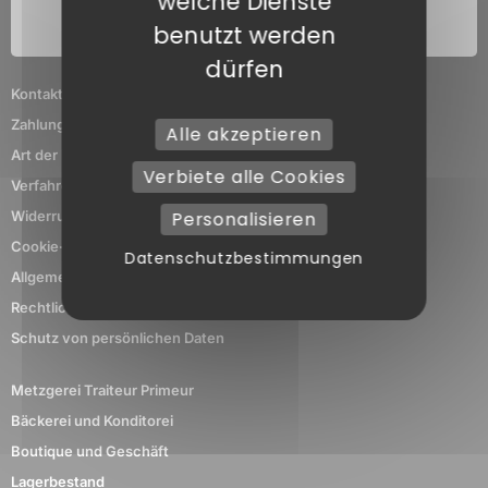
welche Dienste
benutzt werden
dürfen
Kontaktieren Sie uns
Zahlungsmethoden
Alle akzeptieren
Art der Lieferung
Verbiete alle Cookies
Verfahren der Rückgabe
Personalisieren
Widerrufsformular
Cookie-Verwaltung
Datenschutzbestimmungen
Allgemeine Geschäftsbedingungen
Rechtliche Hinweise
Schutz von persönlichen Daten
Metzgerei Traiteur Primeur
Bäckerei und Konditorei
Boutique und Geschäft
Lagerbestand